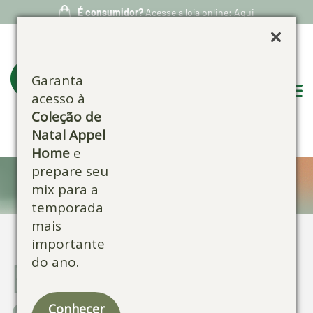
É consumidor?
Acesse a loja online: Aqui
Garanta
acesso à
Coleção de
Natal Appel
Home
e
prepare seu
Confira nossos produtos:
mix para a
temporada
mais
importante
do ano.
Escolha por
categoria:
Conhecer