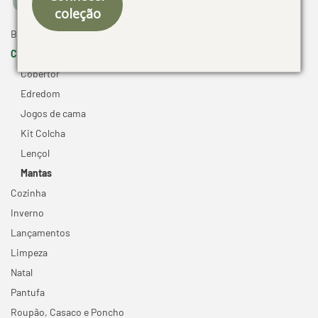
coleção
Banho +
Cama -
Cobertor
Edredom
Jogos de cama
Kit Colcha
Lençol
Mantas
Cozinha
Inverno
Lançamentos
Limpeza
Natal
Pantufa
Roupão, Casaco e Poncho