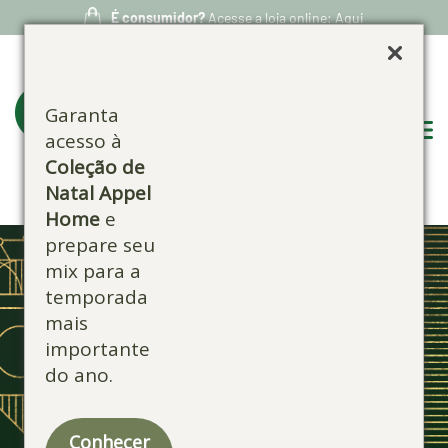
É consumidor?
Acesse a loja online: Aqui
Garanta
acesso à
Coleção de
Natal Appel
Home
e
prepare seu
mix para a
temporada
mais
importante
do ano.
Conhecer