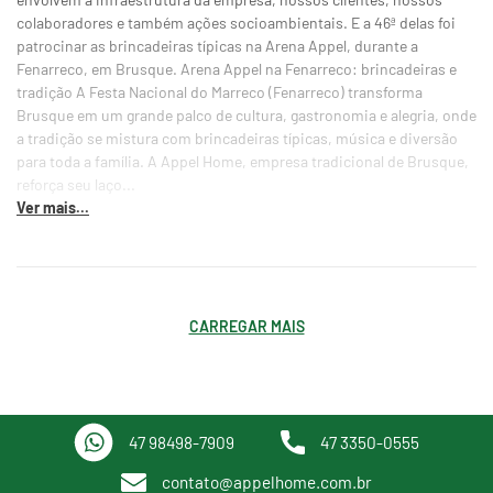
colaboradores e também ações socioambientais. E a 46ª delas foi
patrocinar as brincadeiras típicas na Arena Appel, durante a
Fenarreco, em Brusque. Arena Appel na Fenarreco: brincadeiras e
tradição A Festa Nacional do Marreco (Fenarreco) transforma
Brusque em um grande palco de cultura, gastronomia e alegria, onde
a tradição se mistura com brincadeiras típicas, música e diversão
para toda a família. A Appel Home, empresa tradicional de Brusque,
reforça seu laço...
Ver mais...
CARREGAR MAIS
47 98498-7909
47 3350-0555
contato@appelhome.com.br