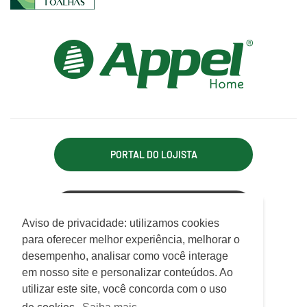
PORTAL DO LOJISTA
ACESSO REPRESENTANTE
Utilizamos cookies para oferecer melhor
Aviso de privacidade: utilizamos cookies
experiência, melhorar o desempenho, analisar
para oferecer melhor experiência, melhorar o
APPEL INDÚSTRIA TÊXTIL LTDA.
como você interage em nosso site e
desempenho, analisar como você interage
Rodovia Antônio Heil, km 21, 7.550 - Limoeiro
personalizar conteúdo.
em nosso site e personalizar conteúdos. Ao
CEP 88352-502 - Brusque - SC
utilizar este site, você concorda com o uso
ATENDIMENTO
Saiba mais