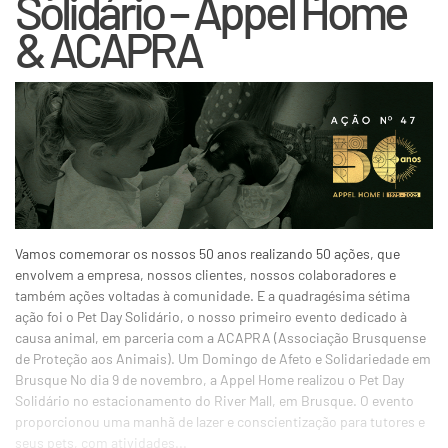
Solidário – Appel Home
& ACAPRA
Vamos comemorar os nossos 50 anos realizando 50 ações, que
envolvem a empresa, nossos clientes, nossos colaboradores e
também ações voltadas à comunidade. E a quadragésima sétima
ação foi o Pet Day Solidário, o nosso primeiro evento dedicado à
causa animal, em parceria com a ACAPRA (Associação Brusquense
de Proteção aos Animais). Um Domingo de Afeto e Solidariedade em
Brusque No dia 9 de novembro, a Appel Home realizou o Pet Day
Solidário no estacionamento do River Mall, em Brusque. O evento
proporcionou uma manhã de lazer e conscientização para tutores e
seus pets, com atividades...