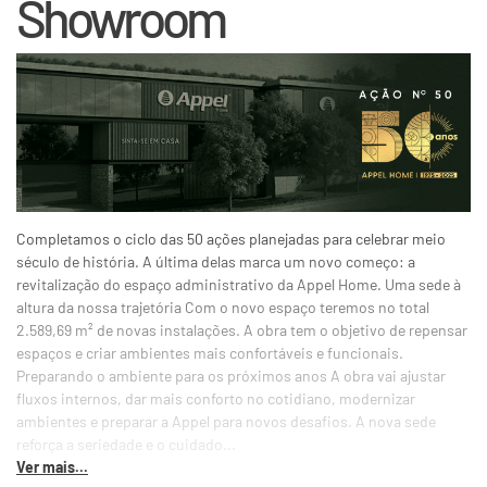
Showroom
Completamos o ciclo das 50 ações planejadas para celebrar meio
século de história. A última delas marca um novo começo: a
revitalização do espaço administrativo da Appel Home. Uma sede à
altura da nossa trajetória Com o novo espaço teremos no total
2.589,69 m² de novas instalações. A obra tem o objetivo de repensar
espaços e criar ambientes mais confortáveis e funcionais.
Preparando o ambiente para os próximos anos A obra vai ajustar
fluxos internos, dar mais conforto no cotidiano, modernizar
ambientes e preparar a Appel para novos desafios. A nova sede
reforça a seriedade e o cuidado...
Ver mais...