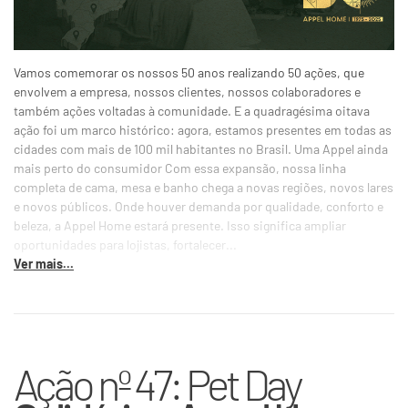
Vamos comemorar os nossos 50 anos realizando 50 ações, que
envolvem a empresa, nossos clientes, nossos colaboradores e
também ações voltadas à comunidade. E a quadragésima oitava
ação foi um marco histórico: agora, estamos presentes em todas as
cidades com mais de 100 mil habitantes no Brasil. Uma Appel ainda
mais perto do consumidor Com essa expansão, nossa linha
completa de cama, mesa e banho chega a novas regiões, novos lares
e novos públicos. Onde houver demanda por qualidade, conforto e
beleza, a Appel Home estará presente. Isso significa ampliar
oportunidades para lojistas, fortalecer...
Ver mais...
Ação nº 47: Pet Day