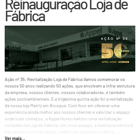
Reinauguração Loja de
Fábrica
Ação nº 35: Revitalização Loja de Fábrica Vamos comemorar os
nossos 50 anos realizando 50 ações, que envolvem a infra-estrutura
da empresa, nossos clientes, nossos colaboradores, e também
ações socioambientais. E a trigésima quinta ação foi a revitalização
da nossa loja Matriz em Brusque. Com foco em oferecer uma
experiência ainda melhor aos nossos clientes e valorizar o espaço
onde tudo começou, a Appel Home realizou uma revitalização
completa na Loja de Fábrica. Um novo espaço, a mesma essência A
loja ganhou um novo layout, melhorias na estrutura física,...
Ver mais...