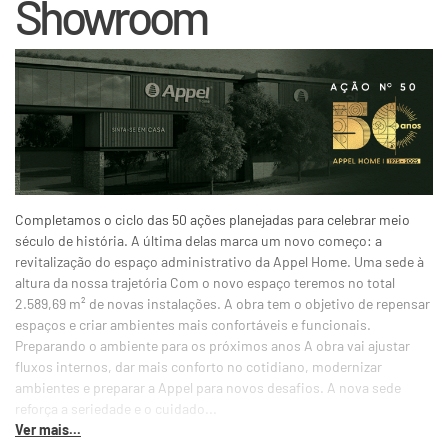
Showroom
Completamos o ciclo das 50 ações planejadas para celebrar meio
século de história. A última delas marca um novo começo: a
revitalização do espaço administrativo da Appel Home. Uma sede à
altura da nossa trajetória Com o novo espaço teremos no total
2.589,69 m² de novas instalações. A obra tem o objetivo de repensar
espaços e criar ambientes mais confortáveis e funcionais.
Preparando o ambiente para os próximos anos A obra vai ajustar
fluxos internos, dar mais conforto no cotidiano, modernizar
ambientes e preparar a Appel para novos desafios. A nova sede
reforça a seriedade e o cuidado...
Ver mais...