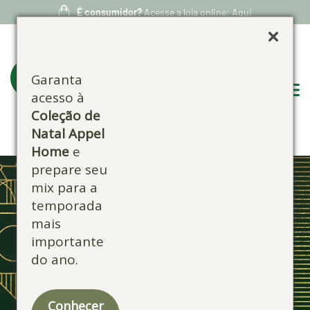
É consumidor?
Acesse a loja online: Aqui
Garanta
acesso à
Coleção de
Natal Appel
Home
e
prepare seu
mix para a
temporada
mais
importante
do ano.
Conhecer