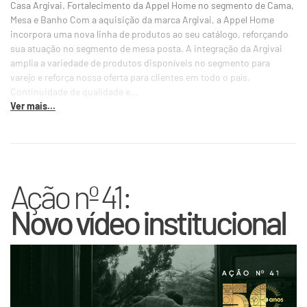
Casa Argivai. Fortalecimento da Appel Home no segmento de Cama,
Mesa e Banho Com a aquisição da marca Argivai, a Appel Home
incorpora uma nova linha de produtos ao seu catálogo, reforçando
sua atuação no segmento de mesa posta. A integração da Argivai
amplia a variedade de produtos disponíveis no segmento para
varejo e reforça nossa oferta para clientes em todo o país.
Continuidade de qualidade e...
Ver mais...
Ação nº 41:
Novo vídeo institucional