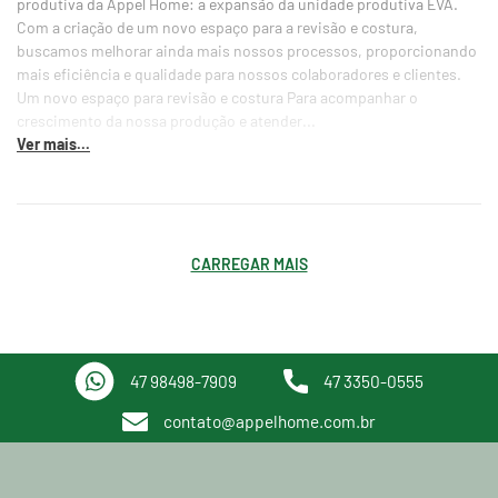
produtiva da Appel Home: a expansão da unidade produtiva EVA.
Com a criação de um novo espaço para a revisão e costura,
buscamos melhorar ainda mais nossos processos, proporcionando
mais eficiência e qualidade para nossos colaboradores e clientes.
Um novo espaço para revisão e costura Para acompanhar o
crescimento da nossa produção e atender...
Ver mais...
CARREGAR MAIS
47 98498-7909
47 3350-0555
contato@appelhome.com.br