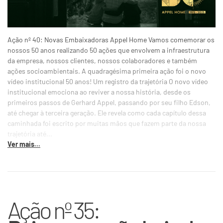
Ação nº 40: Novas Embaixadoras Appel Home Vamos comemorar os
nossos 50 anos realizando 50 ações que envolvem a infraestrutura
da empresa, nossos clientes, nossos colaboradores e também
ações socioambientais. A quadragésima primeira ação foi o novo
vídeo institucional 50 anos! Um registro da trajetória O novo vídeo
institucional emociona ao reviver a nossa história, desde os
primeiros passos de Gerhard Appel, passando por seu filho Edson,
até chegar à terceira geração. Ele revela como cada capítulo dessa
caminhada foi escrito por muitas mãos que fazem parte da nossa
trajetória até...
Ver mais...
Ação nº 35: