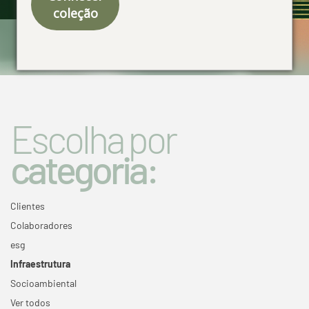
coleção
Especial 50 anos
Escolha por
categoria:
Clientes
Colaboradores
esg
Infraestrutura
Socioambiental
Ver todos