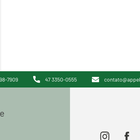
98-7909
47 3350-0555
contato@appe
de