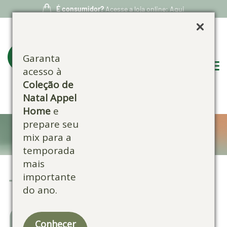
É consumidor?
Acesse a loja online: Aqui
Garanta
acesso à
Coleção de
Natal Appel
Home
e
prepare seu
Trabalhe conosco
mix para a
temporada
mais
Trabalhe
importante
do ano.
Conosco
Conhecer