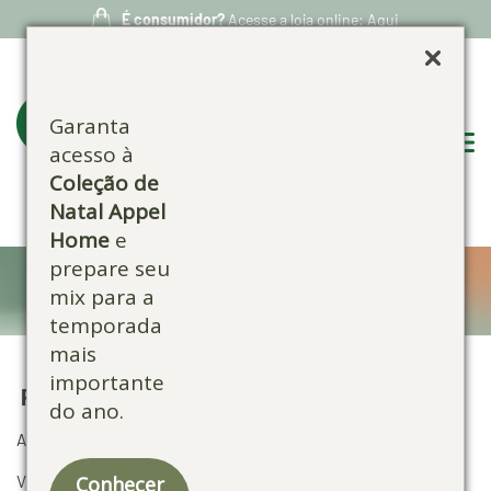
É consumidor?
Acesse a loja online: Aqui
Garanta
acesso à
Coleção de
Natal Appel
Home
e
prepare seu
Política de privacidade
mix para a
temporada
mais
importante
POLÍTICA DE SEGURANÇA DA INFORMAÇÃO
do ano.
APPEL
Conhecer
Versão:
2022