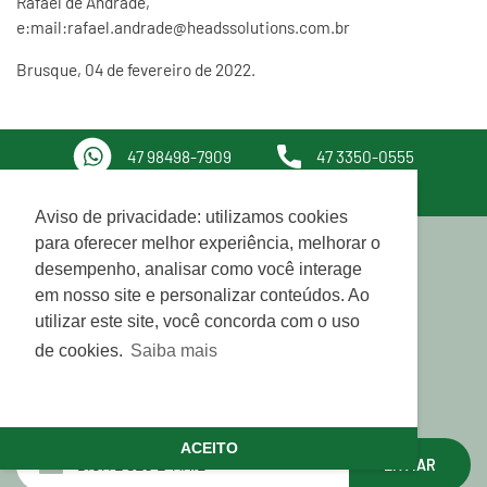
Rafael de Andrade,
e:mail:rafael.andrade@headssolutions.com.br
Brusque, 04 de fevereiro de 2022.
47 98498-7909
47 3350-0555
contato@appelhome.com.br
Utilizamos cookies para oferecer melhor
Aviso de privacidade: utilizamos cookies
experiência, melhorar o desempenho, analisar
para oferecer melhor experiência, melhorar o
como você interage em nosso site e
desempenho, analisar como você interage
Inscreva-se fique por dentro de
personalizar conteúdo.
em nosso site e personalizar conteúdos. Ao
utilizar este site, você concorda com o uso
nossas novidades:
Saiba mais
de cookies.
Saiba mais
Recusar Cookies
Aceitar Cookies
ACEITO
ENVIAR