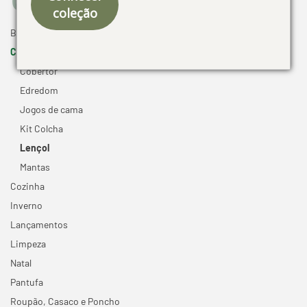
coleção
Banho +
Cama -
Cobertor
Edredom
Jogos de cama
Kit Colcha
Lençol
Mantas
Cozinha
Inverno
Lançamentos
Limpeza
Natal
Pantufa
Roupão, Casaco e Poncho