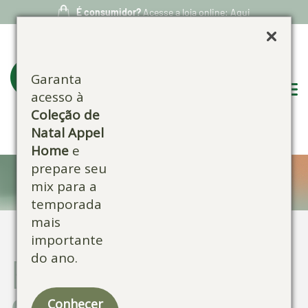
É consumidor?
Acesse a loja online: Aqui
Garanta
acesso à
Coleção de
Natal Appel
Home
e
prepare seu
Confira nossos produtos:
mix para a
temporada
mais
importante
do ano.
Escolha por
categoria:
Conhecer