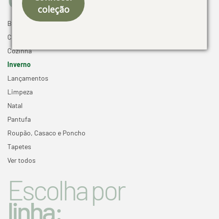
coleção
Banho +
Cama +
Cozinha
Inverno
Lançamentos
Limpeza
Natal
Pantufa
Roupão, Casaco e Poncho
Tapetes
Ver todos
Escolha por
linha: