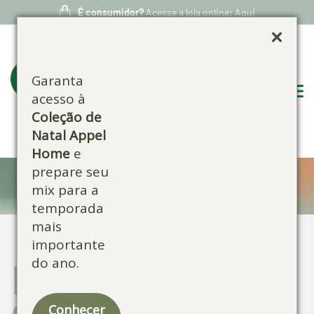
É consumidor?
Acesse a loja online: Aqui
Garanta
acesso à
Coleção de
Natal Appel
Home
e
prepare seu
Confira nossos produtos:
mix para a
temporada
mais
importante
do ano.
Escolha por
categoria:
Conhecer