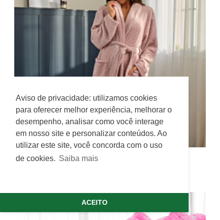
Utilizamos cookies para oferecer melhor
Aviso de privacidade: utilizamos cookies
experiência, melhorar o desempenho, analisar
para oferecer melhor experiência, melhorar o
como você interage em nosso site e
desempenho, analisar como você interage
personalizar conteúdo.
em nosso site e personalizar conteúdos. Ao
utilizar este site, você concorda com o uso
Saiba mais
de cookies.
Saiba mais
Roupão Charme
VER MAIS
Recusar Cookies
Aceitar Cookies
ACEITO