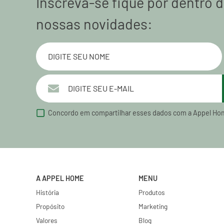
Inscreva-se fique por dentro 
nossas novidades:
Concordo em compartilhar esses dados com a Appel Ho
A APPEL HOME
MENU
História
Produtos
Propósito
Marketing
Valores
Blog