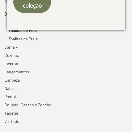
coleção
Banho -
Toalhas de Banho
Toalhas de Piso
Toalhas de Praia
Cama +
Cozinha
Inverno
Lançamentos
Limpeza
Natal
Pantufa
Roupão, Casaco e Poncho
Tapetes
Ver todos