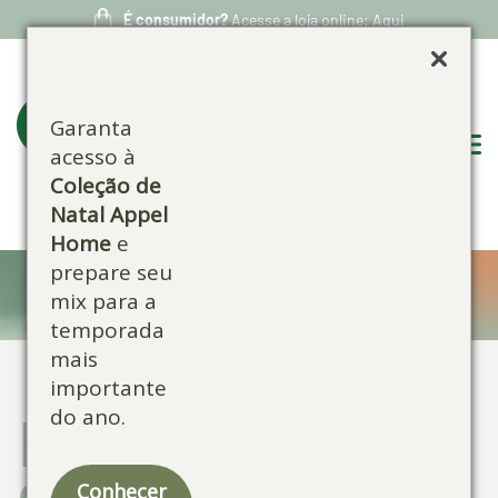
É consumidor?
Acesse a loja online: Aqui
Garanta
acesso à
Coleção de
Natal Appel
Home
e
prepare seu
Confira nossos produtos:
mix para a
temporada
mais
importante
do ano.
Escolha por
categoria:
Conhecer