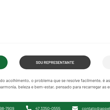
SOU REPRESENTANTE
do acolhimento, o problema que se resolve facilmente, é a
harmonia, beleza e bem-estar, pensado para recarregar as en
98-7909
47 3350-0555
contato@appe