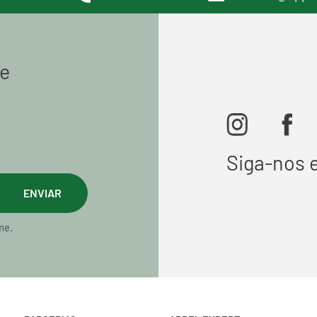
de
Siga-nos 
ENVIAR
me.