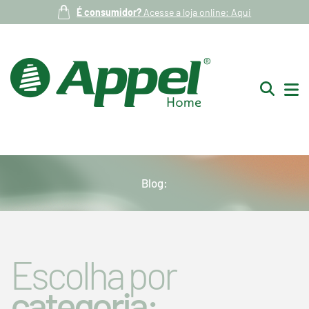
É consumidor?
Acesse a loja online: Aqui
Blog:
Escolha por
categoria: