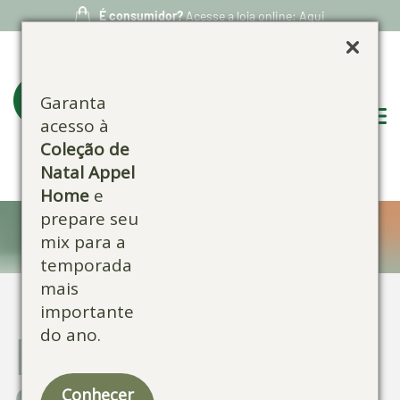
É consumidor?
Acesse a loja online: Aqui
Garanta
acesso à
Coleção de
Natal Appel
Home
e
prepare seu
Blog:
mix para a
temporada
mais
importante
do ano.
Escolha por
categoria:
Conhecer