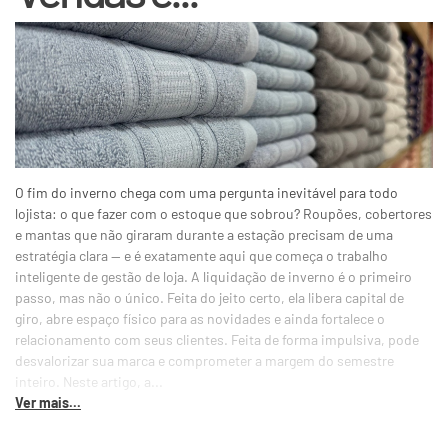
O fim do inverno chega com uma pergunta inevitável para todo
lojista: o que fazer com o estoque que sobrou? Roupões, cobertores
e mantas que não giraram durante a estação precisam de uma
estratégia clara — e é exatamente aqui que começa o trabalho
inteligente de gestão de loja. A liquidação de inverno é o primeiro
passo, mas não o único. Feita do jeito certo, ela libera capital de
giro, abre espaço físico para as novidades e ainda fortalece o
relacionamento com seus clientes. Feita de forma impulsiva, pode
desvalorizar sua marca e comprometer a margem do semestre
inteiro. Neste artigo, a...
Ver mais...