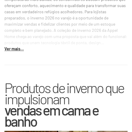
ofereçam conforto, aquecimento e qualidade para transformar suas
casas em verdadeiros refúgios acolhedores. Para lojistas
preparados, o inverno 2026 no varejo é a oportunidade de
maximizar vendas e fidelizar clientes por meio de um estoque
completo e bem planejado. A coleção de inverno 2026 da Appel
Home chega ao varejo com uma proposta que vai além do funcional:
produtos que unem tecnologia têxtil de ponta, design...
Ver mais...
Produtos de inverno que
impulsionam
vendas em cama e
banho