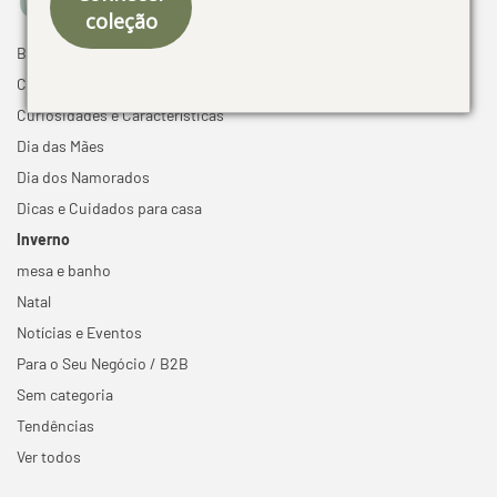
coleção
Black Friday
Cama mesa e banho
Curiosidades e Características
Dia das Mães
Dia dos Namorados
Dicas e Cuidados para casa
Inverno
mesa e banho
Natal
Notícias e Eventos
Para o Seu Negócio / B2B
Sem categoria
Tendências
Ver todos