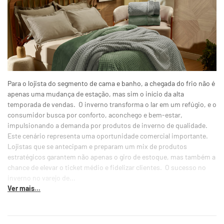
Para o lojista do segmento de cama e banho, a chegada do frio não é
apenas uma mudança de estação, mas sim o início da alta
temporada de vendas. O inverno transforma o lar em um refúgio, e o
consumidor busca por conforto, aconchego e bem-estar,
impulsionando a demanda por produtos de inverno de qualidade.
Este cenário representa uma oportunidade comercial importante.
Lojistas que se antecipam e preparam um mix de produtos
estratégicos garantem não apenas o giro de estoque, mas também a
chance de elevar o ticket médio e fidelizar clientes. O sucesso no
inverno no varejo de...
Ver mais...