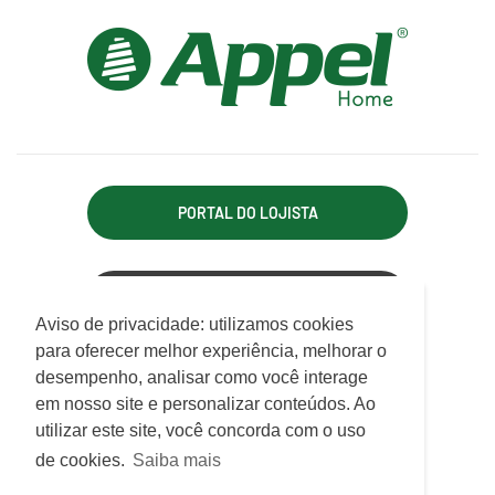
PORTAL DO LOJISTA
ACESSO REPRESENTANTE
Utilizamos cookies para oferecer melhor
Aviso de privacidade: utilizamos cookies
experiência, melhorar o desempenho, analisar
para oferecer melhor experiência, melhorar o
APPEL INDÚSTRIA TÊXTIL LTDA.
como você interage em nosso site e
desempenho, analisar como você interage
Rodovia Antônio Heil, km 21, 7.550 - Limoeiro
personalizar conteúdo.
em nosso site e personalizar conteúdos. Ao
CEP 88352-502 - Brusque - SC
utilizar este site, você concorda com o uso
ATENDIMENTO
Saiba mais
de cookies.
Saiba mais
De Segunda a Sexta das 07h30 às 12h e das 13h às 17h15