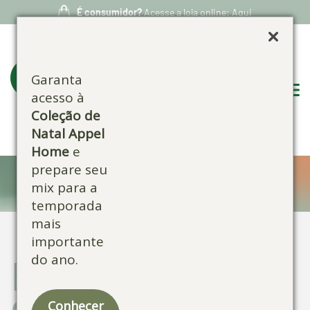
É consumidor?
Acesse a loja online: Aqui
Garanta
acesso à
Coleção de
Natal Appel
Home
e
prepare seu
Blog:
mix para a
temporada
mais
importante
do ano.
Escolha por
categoria:
Conhecer