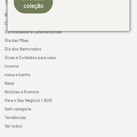
coleção
Black Friday
Cama mesa e banho
Curiosidades e Características
Dia das Mães
Dia dos Namorados
Dicas e Cuidados para casa
Inverno
mesa e banho
Natal
Notícias e Eventos
Para o Seu Negócio / B2B
Sem categoria
Tendências
Ver todos