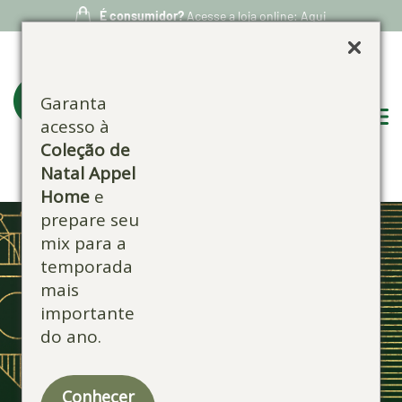
É consumidor?
Acesse a loja online: Aqui
Garanta
acesso à
Coleção de
Natal Appel
Home
e
prepare seu
mix para a
temporada
mais
importante
do ano.
Conhecer