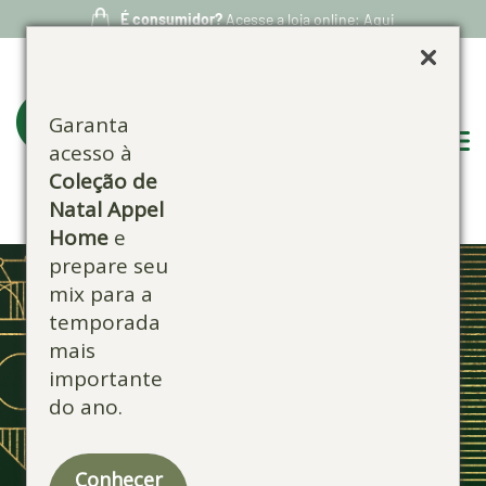
É consumidor?
Acesse a loja online: Aqui
Garanta
acesso à
Coleção de
Natal Appel
Home
e
prepare seu
mix para a
temporada
mais
importante
do ano.
Conhecer