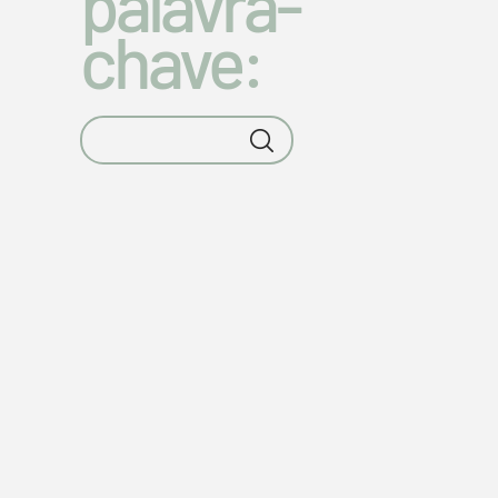
palavra-
chave: