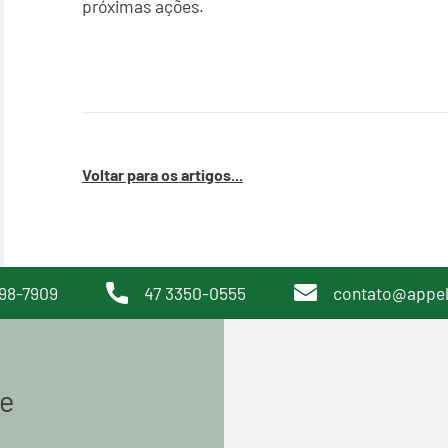
próximas ações.
Voltar para os artigos...
98-7909
47 3350-0555
contato@appe
de