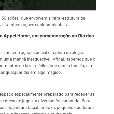
50 ações, que envolvem a infra-estrutura da
s, e também ações socioambientais.
o da Appel Home, em comemoração ao Dia das
lizou uma ação especial e repleta de alegria,
em uma manhã inesquecível. Afinal, sabemos que o
entos de lazer e felicidade com a família, e o
mar qualquer dia em algo mágico.
paço especialmente preparado para receber as
 e mesa de jogos, a diversão foi garantida. Para
ões de pintura facial, onde os pequenos puderam
róis, princesas, animais e muito mais.