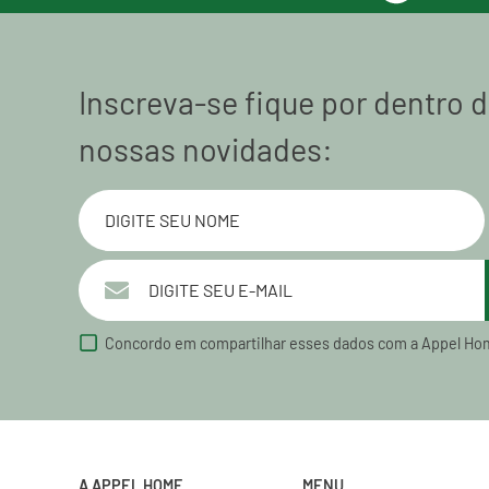
Inscreva-se fique por dentro 
nossas novidades:
Concordo em compartilhar esses dados com a Appel Ho
A APPEL HOME
MENU