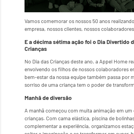
Vamos comemorar os nossos 50 anos realizando 
empresa, nossos clientes, nossos colaboradore
E a décima sétima ação foi o Dia Divertid
Crianças
No Dia das Crianças deste ano, a Appel Home rea
envolvendo os filhos de nossos colaboradores 
bem-estar da nossa equipe também passa por mom
sorriso de uma criança tem o poder de transfor
Manhã de diversão
A manhã começou com muita animação em um es
crianças. Com cama elástica, piscina de bolinhas
complementar a experiência, organizamos estaç
soltar a imaginação e se transformar em super-he