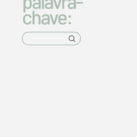
palavra-
chave: