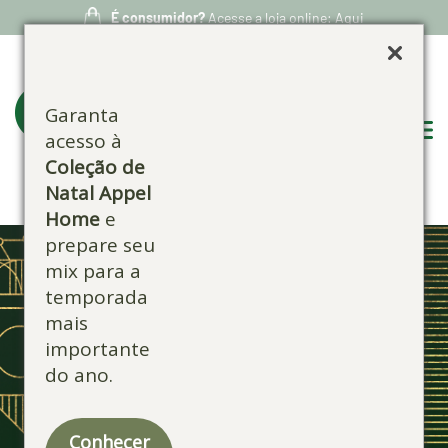
É consumidor?
Acesse a loja online: Aqui
Garanta
acesso à
Coleção de
Natal Appel
Home
e
prepare seu
mix para a
temporada
mais
importante
do ano.
Conhecer