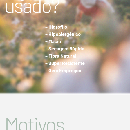
usado?
– Hidrófilo
– Hipoalergênico
– Macio
– Secagem Rápida
– Fibra Natural
– Super Resistente
– Gera Empregos
Motivos