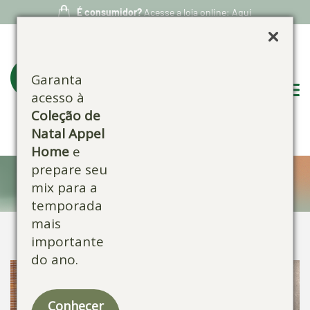
É consumidor?
Acesse a loja online: Aqui
Garanta
acesso à
Coleção de
Natal Appel
Home
e
prepare seu
Confira nossos produtos:
mix para a
temporada
mais
importante
do ano.
Conhecer