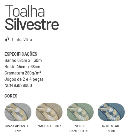
Toalha
Silvestre
Linha Vitta
ESPECIFICAÇÕES
Banho 68cm x 1,30m
Rosto 45cm x 68cm
Gramatura 280g/m²
Jogos de 2 e 4 peças
NCM 63026000
CORES
CINZA AMIANTO -
MADEIRA - 1807
VERDE
AZUL STAR -
1712
CAMPESTRE -
3680