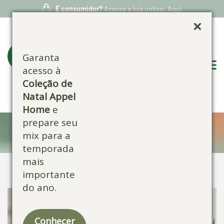
É consumidor?
Acesse a loja online: Aqui
Garanta
acesso à
Coleção de
Natal Appel
Home
e
prepare seu
Confira nossos produtos:
mix para a
temporada
mais
importante
do ano.
Conhecer