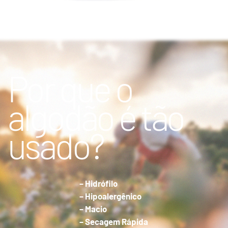
Por que o
algodão é tão
usado?
– Hidrófilo
– Hipoalergênico
– Macio
– Secagem Rápida