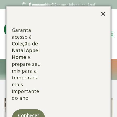
É consumidor?
Acesse a loja online: Aqui
Garanta
acesso à
Coleção de
Natal Appel
Home
e
prepare seu
Confira nossos produtos:
mix para a
temporada
mais
importante
do ano.
Conhecer