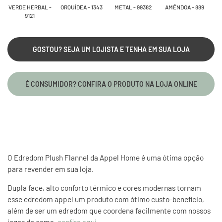
VERDE HERBAL -
ORQUÍDEA - 1343
METAL - 99382
AMÊNDOA - 889
9121
GOSTOU? SEJA UM LOJISTA E TENHA EM SUA LOJA
É CONSUMIDOR? CONFIRA O PRODUTO NA LOJA ONLINE
O Edredom Plush Flannel da Appel Home é uma ótima opção
para revender em sua loja.
Dupla face, alto conforto térmico e cores modernas tornam
esse
edredom appel
um produto com ótimo custo-benefício,
além de ser um edredom que coordena facilmente com nossos