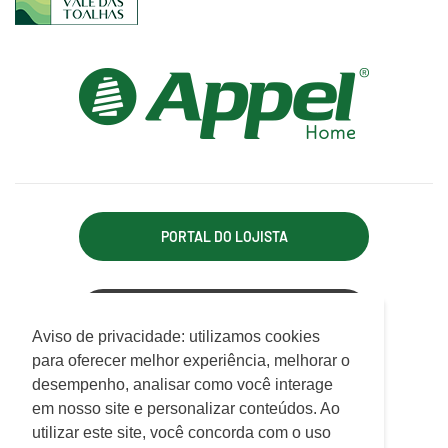
PORTAL DO LOJISTA
ACESSO REPRESENTANTE
Utilizamos cookies para oferecer melhor
Aviso de privacidade: utilizamos cookies
experiência, melhorar o desempenho, analisar
para oferecer melhor experiência, melhorar o
APPEL INDÚSTRIA TÊXTIL LTDA.
como você interage em nosso site e
desempenho, analisar como você interage
Rodovia Antônio Heil, km 21, 7.550 - Limoeiro
personalizar conteúdo.
em nosso site e personalizar conteúdos. Ao
CEP 88352-502 - Brusque - SC
utilizar este site, você concorda com o uso
ATENDIMENTO
Saiba mais