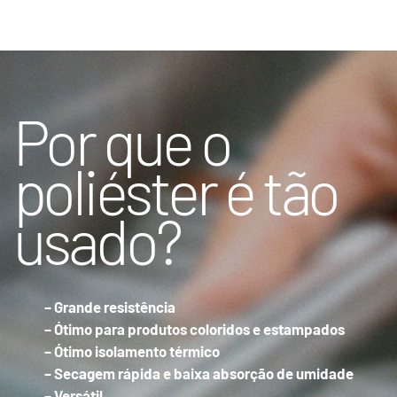
Por que o
poliéster é tão
usado?
– Grande resistência
– Ótimo para produtos coloridos e estampados
– Ótimo isolamento térmico
– Secagem rápida e baixa absorção de umidade
– Versátil