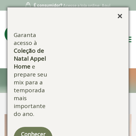
É consumidor?
Acesse a loja online: Aqui
Garanta
acesso à
Coleção de
Natal Appel
Home
e
prepare seu
Confira nossos produtos:
mix para a
temporada
mais
importante
do ano.
Conhecer