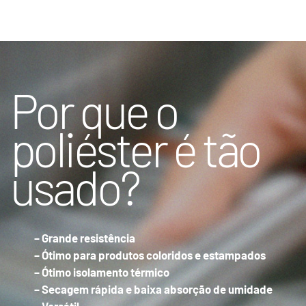
Por que o
poliéster é tão
usado?
– Grande resistência
– Ótimo para produtos coloridos e estampados
– Ótimo isolamento térmico
– Secagem rápida e baixa absorção de umidade