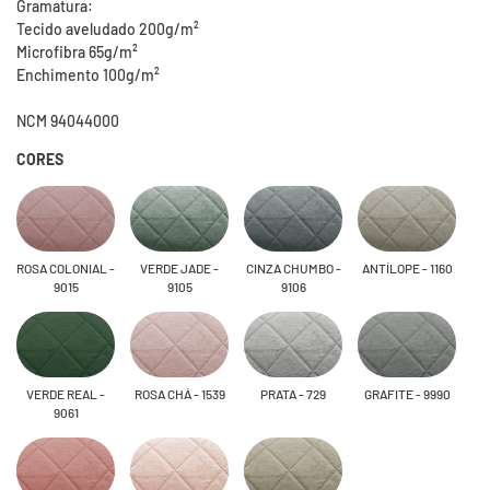
Gramatura:
Tecido aveludado 200g/m²
Microfibra 65g/m²
Enchimento 100g/m²
NCM 94044000
CORES
ROSA COLONIAL -
VERDE JADE -
CINZA CHUMBO -
ANTÍLOPE - 1160
9015
9105
9106
VERDE REAL -
ROSA CHÁ - 1539
PRATA - 729
GRAFITE - 9990
9061