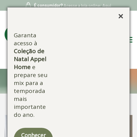
É consumidor?
Acesse a loja online: Aqui
Garanta
acesso à
Coleção de
Natal Appel
Home
e
prepare seu
Confira nossos produtos:
mix para a
temporada
mais
importante
do ano.
Conhecer