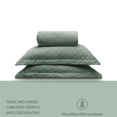
- TOQUE AVELUDADO
- CONFORTO TÉRMICO
- APELO DECORATIVO
Microfibra 100% poliéster