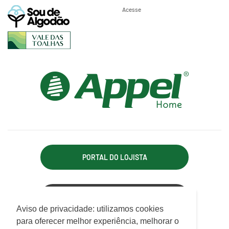
Acesse
PORTAL DO LOJISTA
ACESSO REPRESENTANTE
Utilizamos cookies para oferecer melhor
Aviso de privacidade: utilizamos cookies
experiência, melhorar o desempenho, analisar
para oferecer melhor experiência, melhorar o
APPEL INDÚSTRIA TÊXTIL LTDA.