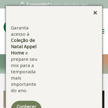
É consumidor?
Acesse a loja online: Aqui
Garanta
acesso à
Coleção de
Natal Appel
Home
e
prepare seu
Confira nossos produtos:
mix para a
temporada
mais
importante
do ano.
Conhecer