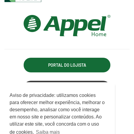
PORTAL DO LOJISTA
ACESSO REPRESENTANTE
Utilizamos cookies para oferecer melhor
Aviso de privacidade: utilizamos cookies
experiência, melhorar o desempenho, analisar
para oferecer melhor experiência, melhorar o
APPEL INDÚSTRIA TÊXTIL LTDA.
como você interage em nosso site e
desempenho, analisar como você interage
Rodovia Antônio Heil, km 21, 7.550 - Limoeiro
personalizar conteúdo.
em nosso site e personalizar conteúdos. Ao
CEP 88352-502 - Brusque - SC
utilizar este site, você concorda com o uso
ATENDIMENTO
Saiba mais
de cookies.
Saiba mais
De Segunda a Sexta das 07h30 às 12h e das 13h às 17h15