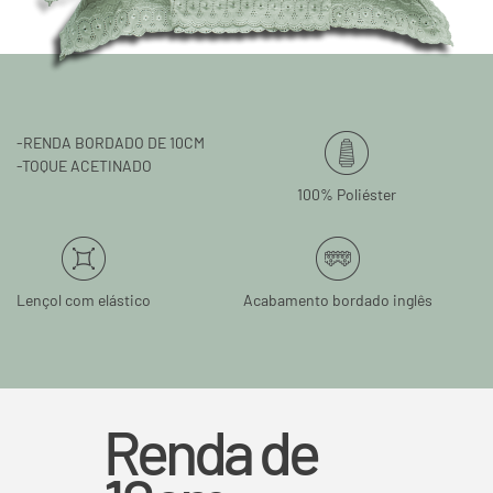
-RENDA BORDADO DE 10CM
-TOQUE ACETINADO
100% Poliéster
Lençol com elástico
Acabamento bordado inglês
Renda de