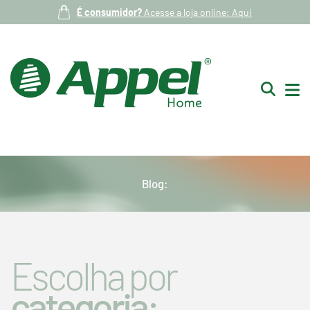
É consumidor?
Acesse a loja online: Aqui
Blog:
Escolha por
categoria: