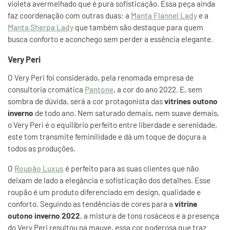
violeta avermelhado que é pura sofisticação. Essa peça ainda
faz coordenação com outras duas: a
Manta Flannel Lady
e a
Manta Sherpa Lady
que também são destaque para quem
busca conforto e aconchego sem perder a essência elegante.
Very Peri
O Very Peri foi considerado, pela renomada empresa de
consultoria cromática
Pantone
, a cor do ano 2022. E, sem
sombra de dúvida, será a cor protagonista das
vitrines outono
inverno
de todo ano. Nem saturado demais, nem suave demais,
o Very Peri é o equilíbrio perfeito entre liberdade e serenidade,
este tom transmite feminilidade e dá um toque de doçura a
todos as produções.
O
Roupão Luxus
é perfeito para as suas clientes que não
deixam de lado a elegância e sofisticação dos detalhes. Esse
roupão é um produto diferenciado em design, qualidade e
conforto. Seguindo as tendências de cores para a
vitrine
outono inverno 2022
, a mistura de tons rosáceos e a presença
do Very Peri resultou na mauve, essa cor poderosa que traz