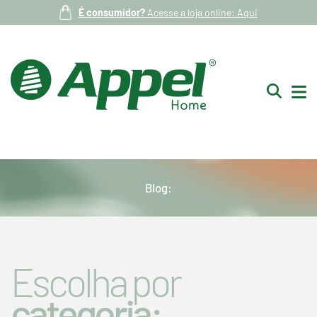
É consumidor?
Acesse a loja online: Aqui
Blog:
Escolha por
categoria: