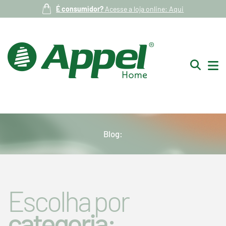
É consumidor?
Acesse a loja online: Aqui
Blog:
Escolha por
categoria: