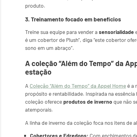
produto.
3. Treinamento focado em benefícios
Treine sua equipe para vender a
sensorialidade
é um cobertor de Plush”, diga “este cobertor ofe
sono em um abraço”.
A coleção “Além do Tempo” da App
estação
A
Coleção “Além do Tempo” da Appel Home
é a 
propósito e rentabilidade. Inspirada na essência
coleção oferece
produtos de inverno
que não s
atemporais.
A linha de inverno da coleção foca nos itens de a
Cobertores e Edredons:
Com enchimentos de 