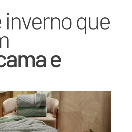
 inverno que
m
cama e