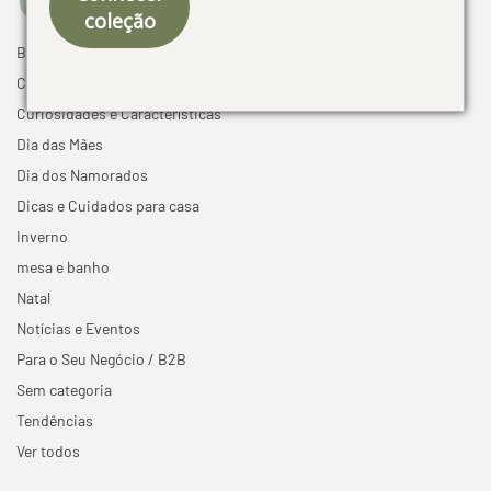
coleção
Black Friday
Cama mesa e banho
Curiosidades e Características
Dia das Mães
Dia dos Namorados
Dicas e Cuidados para casa
Inverno
mesa e banho
Natal
Notícias e Eventos
Para o Seu Negócio / B2B
Sem categoria
Tendências
Ver todos