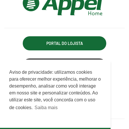
PORTAL DO LOJISTA
ACESSO REPRESENTANTE
Utilizamos cookies para oferecer melhor
Aviso de privacidade: utilizamos cookies
experiência, melhorar o desempenho, analisar
para oferecer melhor experiência, melhorar o
APPEL INDÚSTRIA TÊXTIL LTDA.
como você interage em nosso site e
desempenho, analisar como você interage
Rodovia Antônio Heil, km 21, 7.550 - Limoeiro
personalizar conteúdo.
em nosso site e personalizar conteúdos. Ao
CEP 88352-502 - Brusque - SC
utilizar este site, você concorda com o uso
ATENDIMENTO
Saiba mais
de cookies.
Saiba mais
De Segunda a Sexta das 07h30 às 12h e das 13h às 17h15
© Appel Home 2026
Recusar Cookies
Aceitar Cookies