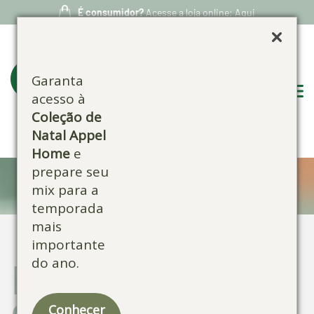
É consumidor?
Acesse a loja online: Aqui
Garanta
acesso à
Coleção de
Natal Appel
Home
e
prepare seu
Blog:
mix para a
temporada
mais
importante
do ano.
Escolha por
categoria:
Conhecer