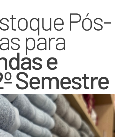
stoque Pós-
cas para
ndas e
2º Semestre