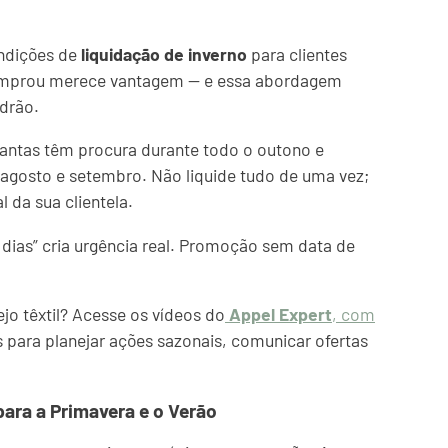
ndições de
liquidação de inverno
para clientes
comprou merece vantagem — e essa abordagem
adrão.
ntas têm procura durante todo o outono e
 agosto e setembro. Não liquide tudo de uma vez;
 da sua clientela.
 dias” cria urgência real. Promoção sem data de
jo têxtil? Acesse os vídeos do
Appel Expert
, com
as para planejar ações sazonais, comunicar ofertas
ara a Primavera e o Verão