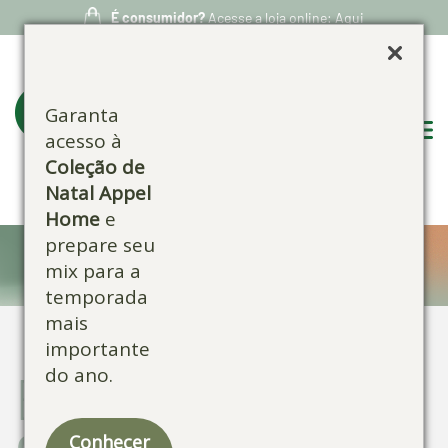
É consumidor?
Acesse a loja online: Aqui
Garanta
acesso à
Coleção de
Natal Appel
Home
e
prepare seu
Blog:
mix para a
temporada
mais
importante
do ano.
Escolha por
categoria:
Conhecer