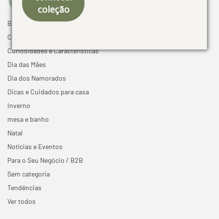
coleção
Black Friday
Cama mesa e banho
Curiosidades e Características
Dia das Mães
Dia dos Namorados
Dicas e Cuidados para casa
Inverno
mesa e banho
Natal
Notícias e Eventos
Para o Seu Negócio / B2B
Sem categoria
Tendências
Ver todos