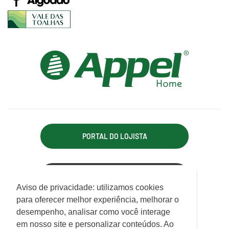
PORTAL DO LOJISTA
ACESSO REPRESENTANTE
Utilizamos cookies para oferecer melhor
Aviso de privacidade: utilizamos cookies
experiência, melhorar o desempenho, analisar
para oferecer melhor experiência, melhorar o
APPEL INDÚSTRIA TÊXTIL LTDA.
como você interage em nosso site e
desempenho, analisar como você interage
Rodovia Antônio Heil, km 21, 7.550 - Limoeiro
personalizar conteúdo.
em nosso site e personalizar conteúdos. Ao
CEP 88352-502 - Brusque - SC