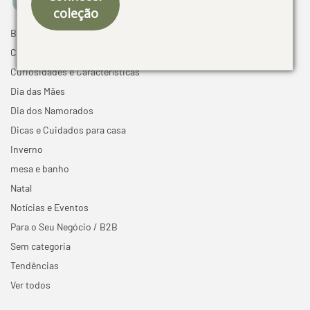
coleção
Black Friday
Cama mesa e banho
Curiosidades e Características
Dia das Mães
Dia dos Namorados
Dicas e Cuidados para casa
Inverno
mesa e banho
Natal
Notícias e Eventos
Para o Seu Negócio / B2B
Sem categoria
Tendências
Ver todos