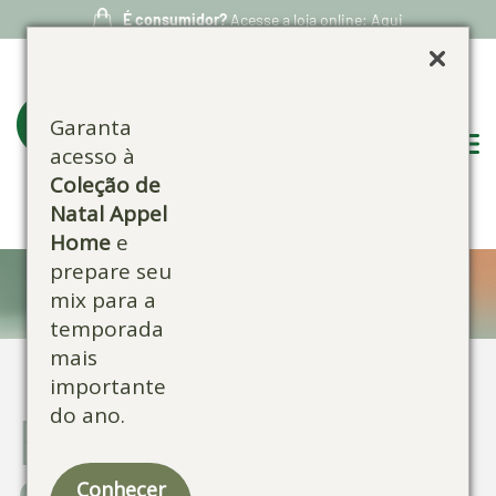
É consumidor?
Acesse a loja online: Aqui
Garanta
acesso à
Coleção de
Natal Appel
Home
e
prepare seu
Blog:
mix para a
temporada
mais
importante
do ano.
Escolha por
categoria:
Conhecer