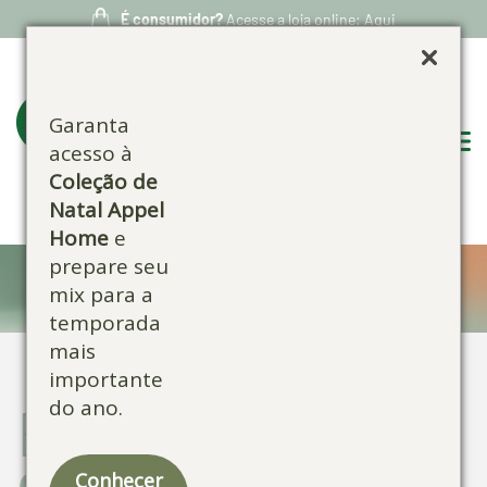
É consumidor?
Acesse a loja online: Aqui
Garanta
acesso à
Coleção de
Natal Appel
Home
e
prepare seu
Blog:
mix para a
temporada
mais
importante
do ano.
Escolha por
categoria:
Conhecer