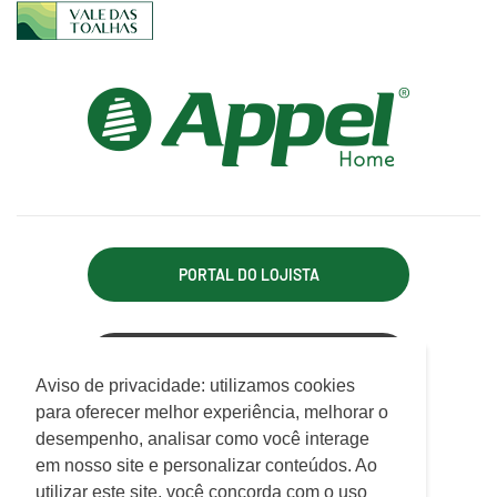
PORTAL DO LOJISTA
ACESSO REPRESENTANTE
Utilizamos cookies para oferecer melhor
Aviso de privacidade: utilizamos cookies
experiência, melhorar o desempenho, analisar
para oferecer melhor experiência, melhorar o
APPEL INDÚSTRIA TÊXTIL LTDA.
como você interage em nosso site e
desempenho, analisar como você interage
Rodovia Antônio Heil, km 21, 7.550 - Limoeiro
personalizar conteúdo.
em nosso site e personalizar conteúdos. Ao
CEP 88352-502 - Brusque - SC
utilizar este site, você concorda com o uso