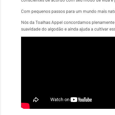
Com pequenos passos para um mundo mais natu
Nós da Toalhas Appel concordamos plenamente! 
suavidade do algodão e ainda ajuda a cultivar ess