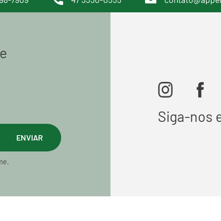
de
Siga-nos 
ENVIAR
me.