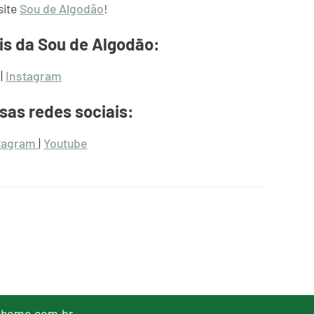
site
Sou de Algodão
!
is da Sou de Algodão:
|
Instagram
sas redes sociais:
tagram
|
Youtube
lhome.com.br