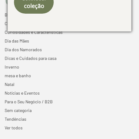
coleção
Black Friday
Cama mesa e banho
Curiosidades e Características
Dia das Mães
Dia dos Namorados
Dicas e Cuidados para casa
Inverno
mesa e banho
Natal
Notícias e Eventos
Para o Seu Negócio / B2B
Sem categoria
Tendências
Ver todos