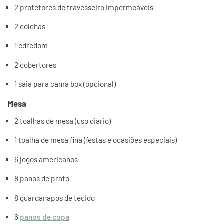
2 protetores de travesseiro impermeáveis
2 colchas
1 edredom
2 cobertores
1 saia para cama box (opcional)
Mesa
2 toalhas de mesa (uso diário)
1 toalha de mesa fina (festas e ocasiões especiais)
6 jogos americanos
8 panos de prato
8 guardanapos de tecido
6
panos de copa