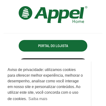
PORTAL DO LOJISTA
ACESSO REPRESENTANTE
Utilizamos cookies para oferecer melhor
Aviso de privacidade: utilizamos cookies
experiência, melhorar o desempenho, analisar
para oferecer melhor experiência, melhorar o
APPEL INDÚSTRIA TÊXTIL LTDA.
como você interage em nosso site e
desempenho, analisar como você interage
Rodovia Antônio Heil, km 21, 7.550 - Limoeiro
personalizar conteúdo.
em nosso site e personalizar conteúdos. Ao
CEP 88352-502 - Brusque - SC
utilizar este site, você concorda com o uso
ATENDIMENTO
Saiba mais
de cookies.
Saiba mais
De Segunda a Sexta das 07h30 às 12h e das 13h às 17h15