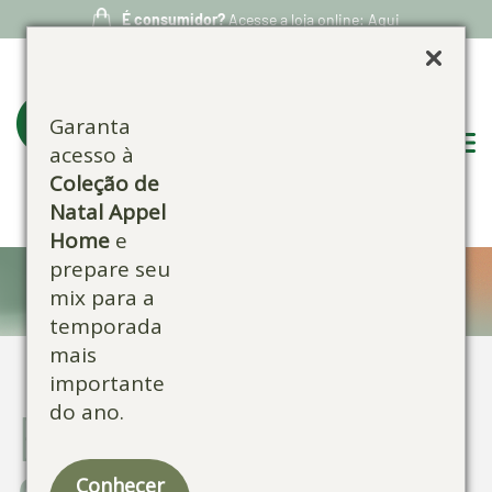
É consumidor?
Acesse a loja online: Aqui
Garanta
acesso à
Coleção de
Natal Appel
Home
e
prepare seu
Blog:
mix para a
temporada
mais
importante
do ano.
Escolha por
categoria:
Conhecer