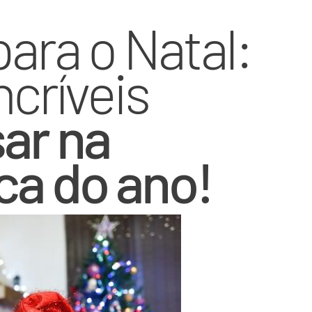
ara o Natal:
ncríveis
sar na
ca do ano!