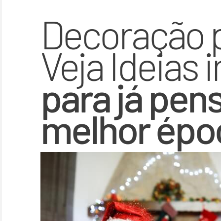
Decoração p
Veja Ideias i
para já pen
melhor épo