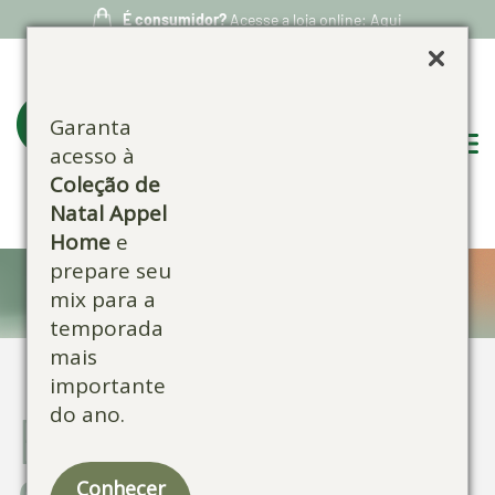
É consumidor?
Acesse a loja online: Aqui
Garanta
acesso à
Coleção de
Natal Appel
Home
e
prepare seu
Blog:
mix para a
temporada
mais
importante
do ano.
Escolha por
categoria:
Conhecer