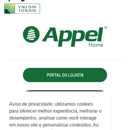
PORTAL DO LOJISTA
ACESSO REPRESENTANTE
Utilizamos cookies para oferecer melhor
Aviso de privacidade: utilizamos cookies
experiência, melhorar o desempenho, analisar
para oferecer melhor experiência, melhorar o
APPEL INDÚSTRIA TÊXTIL LTDA.
como você interage em nosso site e
desempenho, analisar como você interage
Rodovia Antônio Heil, km 21, 7.550 - Limoeiro
personalizar conteúdo.
em nosso site e personalizar conteúdos. Ao
CEP 88352-502 - Brusque - SC