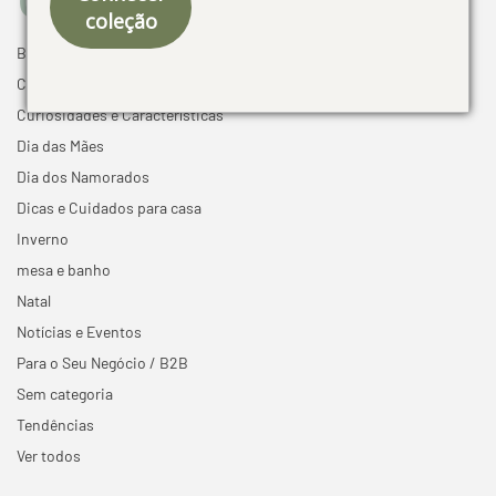
coleção
Black Friday
Cama mesa e banho
Curiosidades e Características
Dia das Mães
Dia dos Namorados
Dicas e Cuidados para casa
Inverno
mesa e banho
Natal
Notícias e Eventos
Para o Seu Negócio / B2B
Sem categoria
Tendências
Ver todos