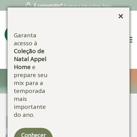
É consumidor?
Acesse a loja online: Aqui
Garanta
acesso à
Coleção de
Natal Appel
Home
e
prepare seu
Blog:
mix para a
temporada
mais
importante
do ano.
Escolha por
categoria:
Conhecer