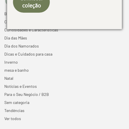
coleção
Black Friday
Cama mesa e banho
Curiosidades e Características
Dia das Mães
Dia dos Namorados
Dicas e Cuidados para casa
Inverno
mesa e banho
Natal
Notícias e Eventos
Para o Seu Negócio / B2B
Sem categoria
Tendências
Ver todos