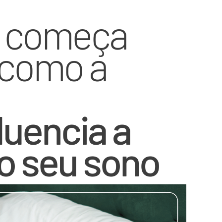
 começa
 como a
luencia a
o seu sono