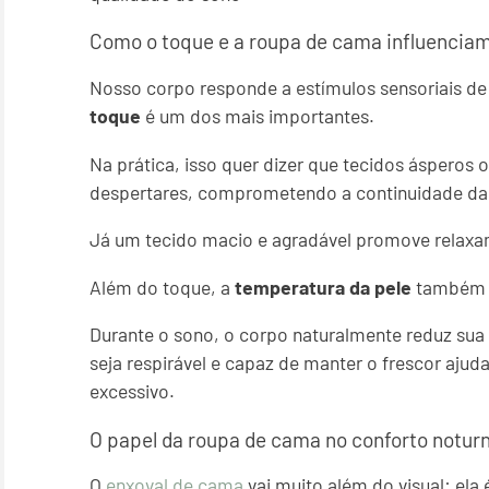
Como o toque e a roupa de cama influencia
Nosso corpo responde a estímulos sensoriais de
toque
é um dos mais importantes.
Na prática, isso quer dizer que tecidos ásperos
despertares, comprometendo a continuidade da 
Já um tecido macio e agradável promove relaxa
Além do toque, a
temperatura da pele
também 
Durante o sono, o corpo naturalmente reduz su
seja respirável e capaz de manter o frescor ajuda
excessivo.
O papel da roupa de cama no conforto notur
O
enxoval de cama
vai muito além do visual: ela