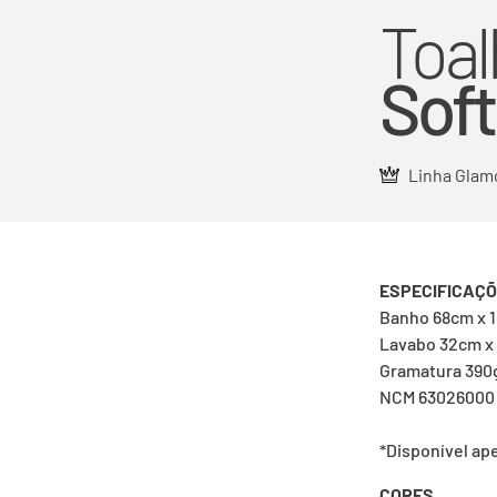
Toal
Soft
Linha Glam
ESPECIFICAÇ
Banho 68cm x 
Lavabo 32cm x
Gramatura 390
NCM 63026000
*Disponível ap
CORES