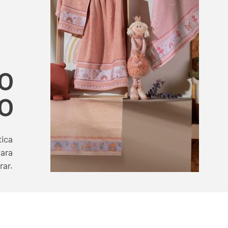
o
o
tica
para
rar.