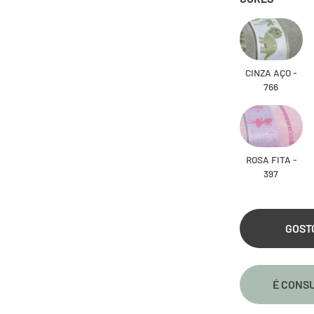
CINZA AÇO -
766
ROSA FITA -
397
GOST
É CONSU