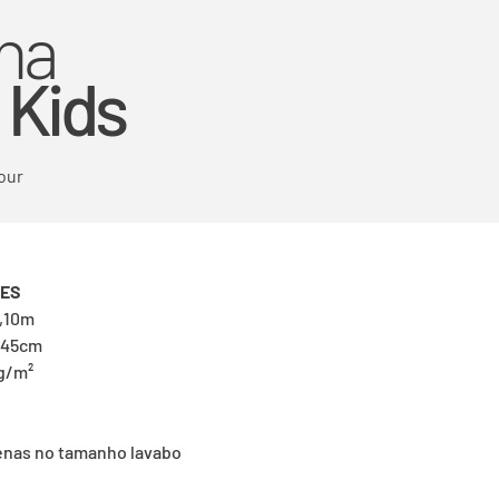
ha
 Kids
our
ÕES
1,10m
 45cm
g/m²
enas no tamanho lavabo