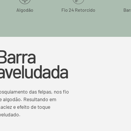
Algodão
Fio 24 Retorcido
Bar
Barra
aveludada
osquiamento das felpas, nos fio
e algodão. Resultando em
aciez e efeito de toque
veludado.