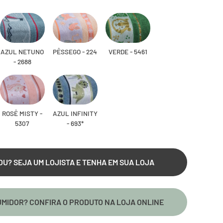
AZUL NETUNO
PÊSSEGO - 224
VERDE - 5461
- 2688
ROSÊ MISTY -
AZUL INFINITY
5307
- 693*
OU? SEJA UM LOJISTA E TENHA EM SUA LOJA
MIDOR? CONFIRA O PRODUTO NA LOJA ONLINE