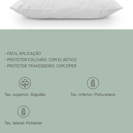
- FÁCIL APLICAÇÃO
- PROTETOR COLCHÃO: COM ELÁSTICO
- PROTETOR TRAVESSEIRO: COM ZÍPER
Tec. superior: Algodão
Tec. inferior: Poliuretano
Tec. lateral: Poliéster