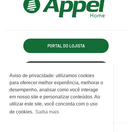
PORTAL DO LOJISTA
ACESSO REPRESENTANTE
Utilizamos cookies para oferecer melhor
Aviso de privacidade: utilizamos cookies
experiência, melhorar o desempenho, analisar
para oferecer melhor experiência, melhorar o
APPEL INDÚSTRIA TÊXTIL LTDA.
como você interage em nosso site e
desempenho, analisar como você interage
Rodovia Antônio Heil, km 21, 7.550 - Limoeiro
personalizar conteúdo.
em nosso site e personalizar conteúdos. Ao
CEP 88352-502 - Brusque - SC
utilizar este site, você concorda com o uso
ATENDIMENTO
Saiba mais
de cookies.
Saiba mais
De Segunda a Sexta das 07h30 às 12h e das 13h às 17h15
© Appel Home 2026