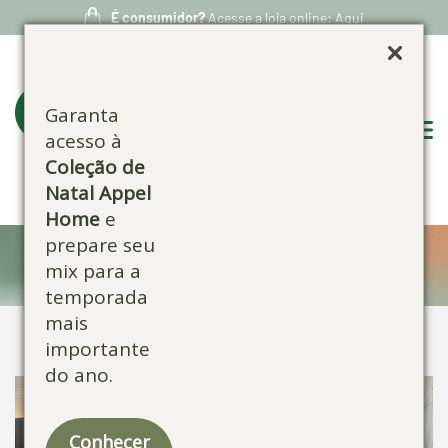
É consumidor?
Acesse a loja online: Aqui
Garanta
acesso à
Coleção de
Natal Appel
Home
e
prepare seu
Confira nossos produtos:
mix para a
temporada
mais
importante
do ano.
Conhecer