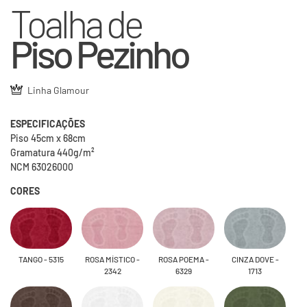
Toalha de
Piso Pezinho
Linha Glamour
ESPECIFICAÇÕES
Piso 45cm x 68cm
Gramatura 440g/m²
NCM 63026000
CORES
TANGO - 5315
ROSA MÍSTICO -
ROSA POEMA -
CINZA DOVE -
2342
6329
1713