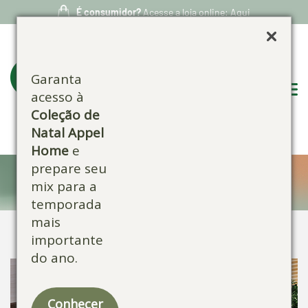
É consumidor?
Acesse a loja online: Aqui
Garanta
acesso à
Coleção de
Natal Appel
Home
e
prepare seu
Confira nossos produtos:
mix para a
temporada
mais
importante
do ano.
Conhecer