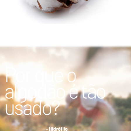
Por que o
algodão é tão
usado?
– Hidrófilo