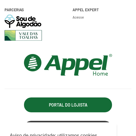
PARCERIAS
APPEL EXPERT
Acesse
PORTAL DO LOJISTA
ACESSO REPRESENTANTE
Utilizamos cookies para oferecer melhor
Aviso de privacidade: utilizamos cookies