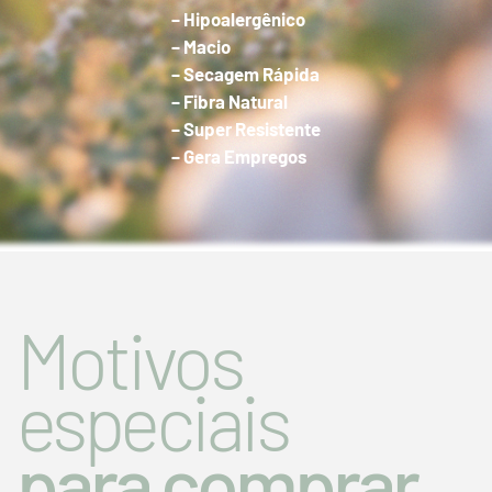
– Hipoalergênico
– Macio
– Secagem Rápida
– Fibra Natural
– Super Resistente
– Gera Empregos
Motivos
especiais
para comprar