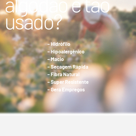
algodão é tão
usado?
– Hidrófilo
– Hipoalergênico
– Macio
– Secagem Rápida
– Fibra Natural
– Super Resistente
– Gera Empregos