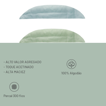
- ALTO VALOR AGREGADO
- TOQUE ACETINADO
- ALTA MACIEZ
100% Algodão
Percal 300 fios