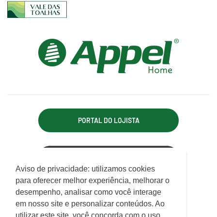
PORTAL DO LOJISTA
ACESSO REPRESENTANTE
Utilizamos cookies para oferecer melhor
Aviso de privacidade: utilizamos cookies
experiência, melhorar o desempenho, analisar
para oferecer melhor experiência, melhorar o
APPEL INDÚSTRIA TÊXTIL LTDA.
como você interage em nosso site e
desempenho, analisar como você interage
Rodovia Antônio Heil, km 21, 7.550 - Limoeiro
personalizar conteúdo.
em nosso site e personalizar conteúdos. Ao
CEP 88352-502 - Brusque - SC
utilizar este site, você concorda com o uso