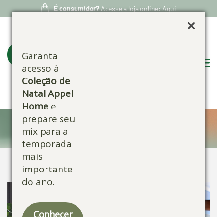
É consumidor?
Acesse a loja online: Aqui
Garanta
acesso à
Coleção de
Natal Appel
Home
e
prepare seu
Confira nossos produtos:
mix para a
temporada
mais
importante
do ano.
Conhecer